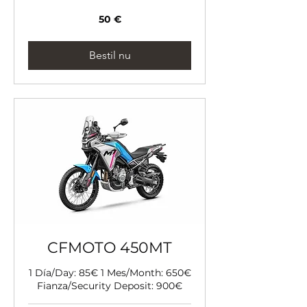
50
50 €
euro
Bestil nu
CFMOTO 450MT
1 Día/Day: 85€ 1 Mes/Month: 650€
Fianza/Security Deposit: 900€