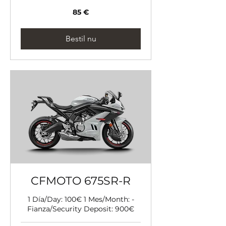
85
85 €
euro
Bestil nu
CFMOTO 675SR-R
1 Día/Day: 100€ 1 Mes/Month: -
Fianza/Security Deposit: 900€