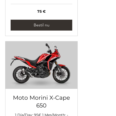
75
75 €
euro
Bestil nu
Moto Morini X-Cape
650
1 Día/Day: 95€ 1 Mes/Month: -