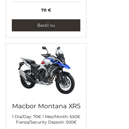
70
70 €
euro
Bestil nu
Macbor Montana XR5
1 Día/Day: 70€ 1 Mes/Month: 650€
Fianza/Security Deposit: 500€