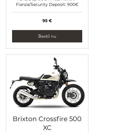
Fianza/Security Deposit: 900€
95
95 €
euro
Bestil nu
Brixton Crossfire 500
XC