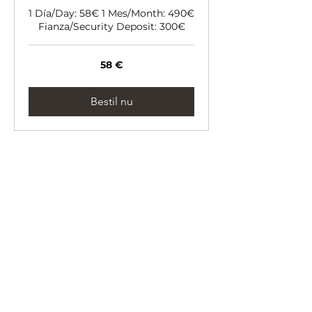
1 Día/Day: 58€ 1 Mes/Month: 490€
Fianza/Security Deposit: 300€
58
58 €
euro
Bestil nu
Brixton Cromwell