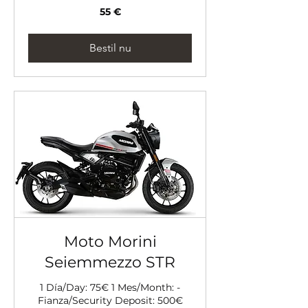
55
55 €
euro
Bestil nu
Moto Morini
Seiemmezzo STR
1 Día/Day: 75€ 1 Mes/Month: -
Fianza/Security Deposit: 500€