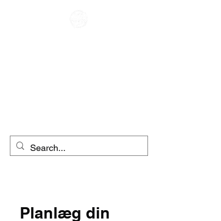
CAFE RACER
UDLEJNING AF
MOTORCYKEL
SCOOTER
UDLEJNING
Planlæg din