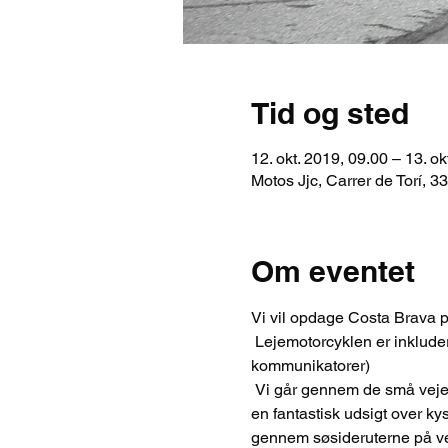
Tid og sted
12. okt. 2019, 09.00 – 13. ok
Motos Jjc, Carrer de Torí, 
Om eventet
Vi vil opdage Costa Brava p
 Lejemotorcyklen er inkluderet med alt det bedste udstyr og komponenter (handsker, hjelme, jakker med beskyttelse og 
kommunikatorer)
 Vi går gennem de små veje og smukke ruter i Montseny og kystveje på Costa Brava. Vi besøger de bedste steder med 
en fantastisk udsigt over ky
gennem søsideruterne på vej