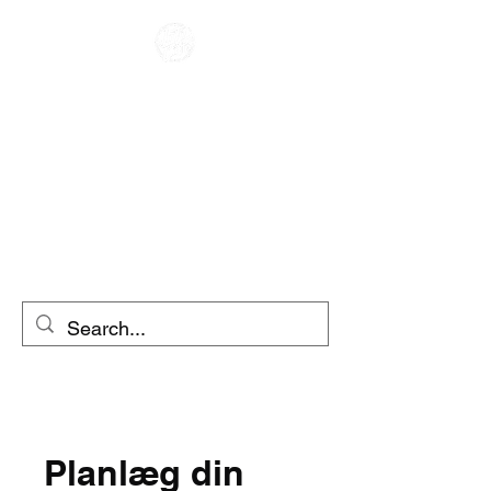
CAFE RACER
UDLEJNING AF
MOTORCYKEL
SCOOTER
UDLEJNING
Planlæg din