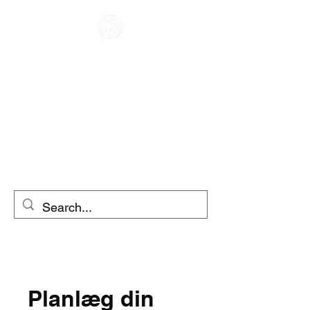
CAFE RACER
UDLEJNING AF
MOTORCYKEL
SCOOTER
UDLEJNING
Planlæg din