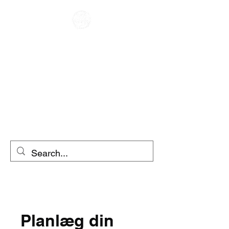
CAFE RACER
UDLEJNING AF
MOTORCYKEL
SCOOTER
UDLEJNING
Planlæg din